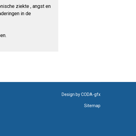
nische ziekte , angst en
naderingen in de
gen.
Design by
CODA-gfx
Sitemap