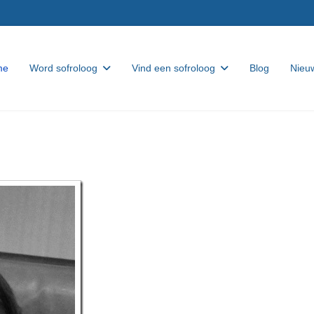
me
Word sofroloog
Vind een sofroloog
Blog
Nieuw