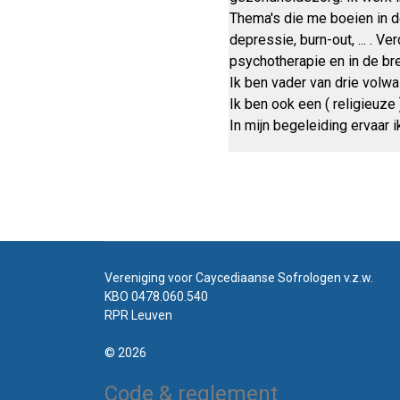
Thema's die me boeien in d
depressie, burn-out, ... . V
psychotherapie en in de br
Ik ben vader van drie volwas
Ik ben ook een ( religieuze
In mijn begeleiding ervaar 
Vereniging voor Caycediaanse Sofrologen v.z.w.
KBO 0478.060.540
RPR Leuven
© 2026
Code & reglement