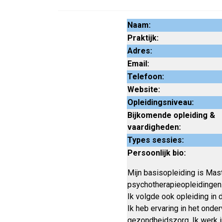
Naam:
Praktijk:
Adres:
Email:
Telefoon:
Website:
Opleidingsniveau:
Bijkomende opleiding &
vaardigheden:
Types sessies:
Persoonlijk bio:
Mijn basisopleiding is Mast
psychotherapieopleidingen.
Ik volgde ook opleiding in
Ik heb ervaring in het onde
gezondheidszorg. Ik werk in