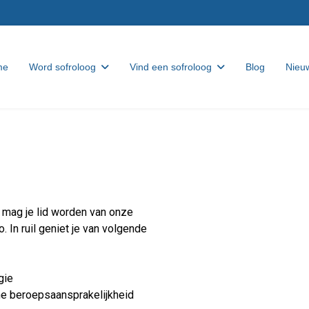
me
Word sofroloog
Vind een sofroloog
Blog
Nieuw
e mag je lid worden van onze
. In ruil geniet je van volgende
gie
e beroepsaansprakelijkheid