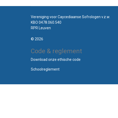
Vereniging voor Caycediaanse Sofrologen v.z.w.
KBO 0478.060.540
RPR Leuven
© 2026
Code & reglement
Download onze ethische code
Schoolreglement
Cookie policy