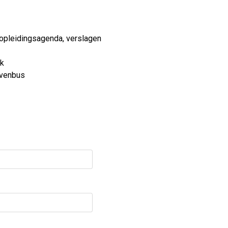
 opleidingsagenda, verslagen
jk
evenbus