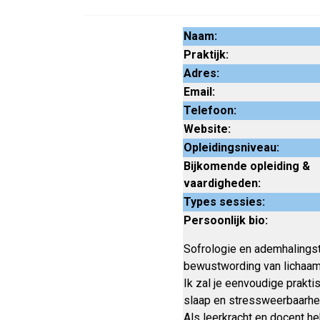
Naam:
Praktijk:
Adres:
Email:
Telefoon:
Website:
Opleidingsniveau:
Bijkomende opleiding &
vaardigheden:
Types sessies:
Persoonlijk bio:
Sofrologie en ademhalingst
bewustwording van lichaam 
Ik zal je eenvoudige prakti
slaap en stressweerbaarheid
Als leerkracht en docent he