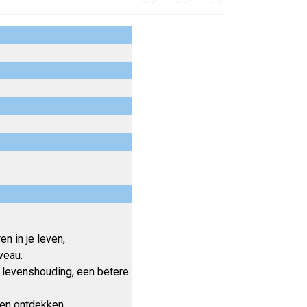
n in je leven,
veau.
e levenshouding, een betere
ten ontdekken.