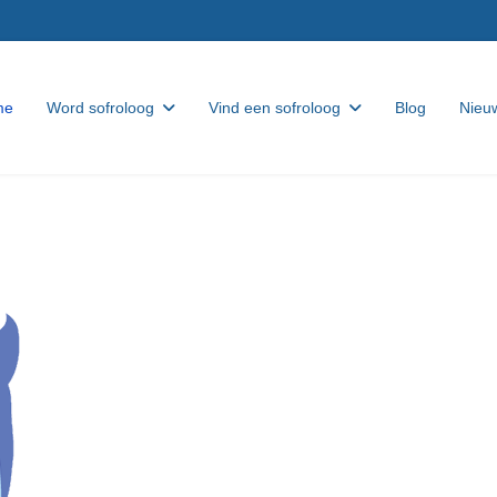
me
Word sofroloog
Vind een sofroloog
Blog
Nieuw