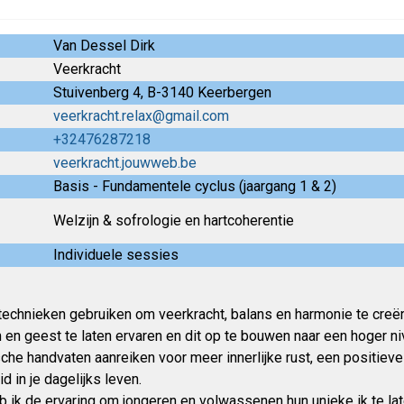
Van Dessel Dirk
Veerkracht
Stuivenberg 4, B-3140 Keerbergen
veerkracht.relax@gmail.com
+32476287218
veerkracht.jouwweb.be
Basis - Fundamentele cyclus (jaargang 1 & 2)
Welzijn & sofrologie en hartcoherentie
Individuele sessies
echnieken gebruiken om veerkracht, balans en harmonie te creëre
en geest te laten ervaren en dit op te bouwen naar een hoger ni
sche handvaten aanreiken voor meer innerlijke rust, een positiev
 in je dagelijks leven.
b ik de ervaring om jongeren en volwassenen hun unieke ik te la