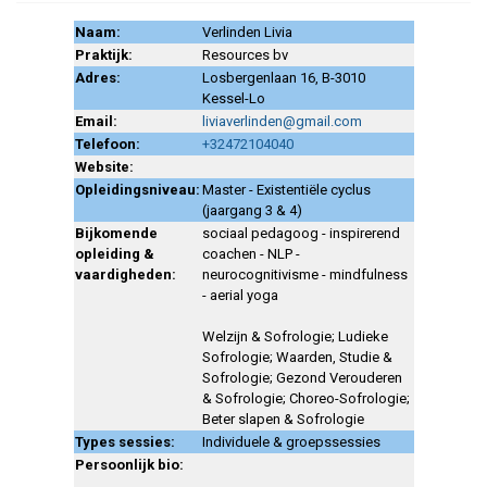
Naam:
Verlinden Livia
Praktijk:
Resources bv
Adres:
Losbergenlaan 16, B-3010
Kessel-Lo
Email:
liviaverlinden@gmail.com
Telefoon:
+32472104040
Website:
Opleidingsniveau:
Master - Existentiële cyclus
(jaargang 3 & 4)
Bijkomende
sociaal pedagoog - inspirerend
opleiding &
coachen - NLP -
vaardigheden:
neurocognitivisme - mindfulness
- aerial yoga
Welzijn & Sofrologie; Ludieke
Sofrologie; Waarden, Studie &
Sofrologie; Gezond Verouderen
& Sofrologie; Choreo-Sofrologie;
Beter slapen & Sofrologie
Types sessies:
Individuele & groepssessies
Persoonlijk bio: