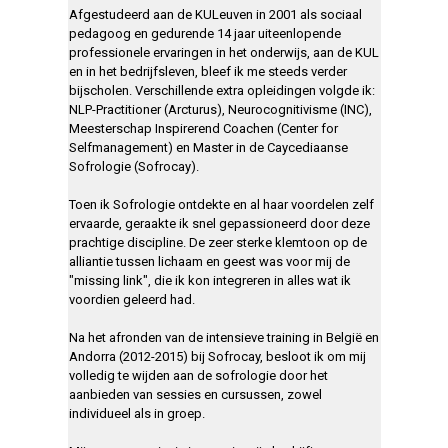
Afgestudeerd aan de KULeuven in 2001 als sociaal
pedagoog en gedurende 14 jaar uiteenlopende
professionele ervaringen in het onderwijs, aan de KUL
en in het bedrijfsleven, bleef ik me steeds verder
bijscholen. Verschillende extra opleidingen volgde ik:
NLP-Practitioner (Arcturus), Neurocognitivisme (INC),
Meesterschap Inspirerend Coachen (Center for
Selfmanagement) en Master in de Caycediaanse
Sofrologie (Sofrocay).
Toen ik Sofrologie ontdekte en al haar voordelen zelf
ervaarde, geraakte ik snel gepassioneerd door deze
prachtige discipline. De zeer sterke klemtoon op de
alliantie tussen lichaam en geest was voor mij de
"missing link", die ik kon integreren in alles wat ik
voordien geleerd had.
Na het afronden van de intensieve training in België en
Andorra (2012-2015) bij Sofrocay, besloot ik om mij
volledig te wijden aan de sofrologie door het
aanbieden van sessies en cursussen, zowel
individueel als in groep.